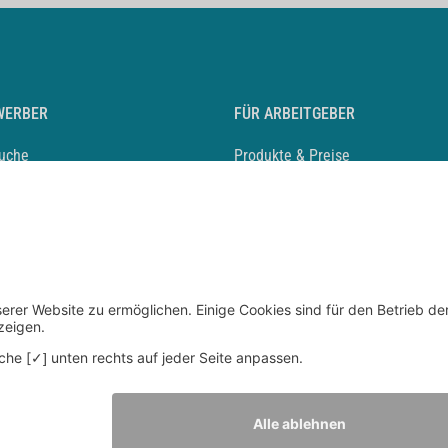
WERBER
FÜR ARBEITGEBER
suche
Produkte & Preise
auf anlegen
Mediadaten & Ansprechpartner
eber entdecken
Arbeitgeberprofil anlegen
 Karriere
Recruiting-Podcast
 Service
chen Sie den Stellenkatalog