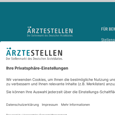
FÜR BE
Stellen
Lebensl
Arbeitg
Arzt und
JobMail
Durchsu