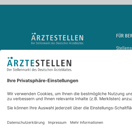
FÜR BE
Stellen
Lebensl
Arbeitg
Arzt und
JobMail
Durchsu