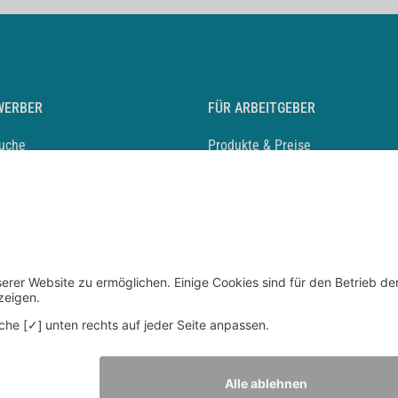
WERBER
FÜR ARBEITGEBER
suche
Produkte & Preise
auf anlegen
Mediadaten & Ansprechpartner
eber entdecken
Arbeitgeberprofil anlegen
 Karriere
Recruiting-Podcast
 Service
chen Sie den Stellenkatalog