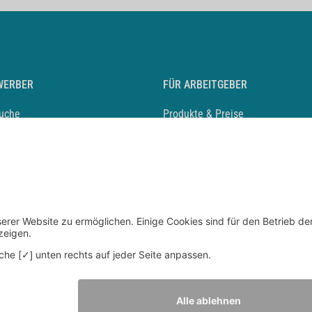
WERBER
FÜR ARBEITGEBER
suche
Produkte & Preise
auf anlegen
Mediadaten & Ansprechpartner
eber entdecken
Arbeitgeberprofil anlegen
 Karriere
Recruiting-Podcast
 Service
chen Sie den Stellenkatalog