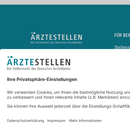
FÜR BE
Stellen
Lebensl
Arbeitg
Arzt und
JobMail
Durchsu