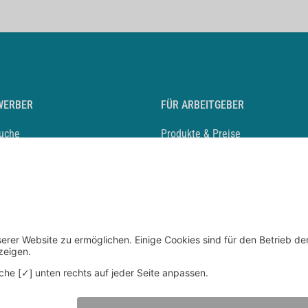
WERBER
FÜR ARBEITGEBER
suche
Produkte & Preise
auf anlegen
Mediadaten & Ansprechpartner
eber entdecken
Arbeitgeberprofil anlegen
 Karriere
Recruiting-Podcast
 Service
chen Sie den Stellenkatalog