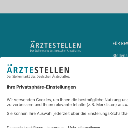
FÜR BE
Stellen
Lebensl
Arbeitg
Arzt und
JobMail
Durchsu