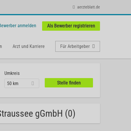
aerzteblatt.de
 Bewerber anmelden
Als Bewerber registrieren
n
Arzt und Karriere
Für Arbeitgeber
Umkreis
50 km
Straussee gGmbH (0)