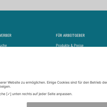
WERBER
FÜR ARBEITGEBER
suche
Produkte & Preise
auf anlegen
Mediadaten & Ansprechpartner
eber entdecken
Arbeitgeberprofil anlegen
 Karriere
Recruiting-Podcast
 Service
chen Sie den Stellenkatalog