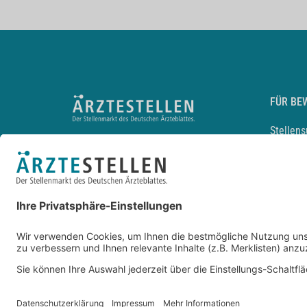
FÜR BE
Stellen
Lebensl
Arbeitg
Arzt und
JobMail
Durchsu