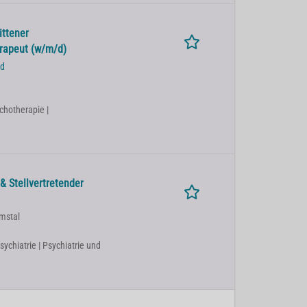
ittener
erapeut (w/m/d)
ad
chotherapie |
& Stellvertretender
Emstal
sychiatrie | Psychiatrie und