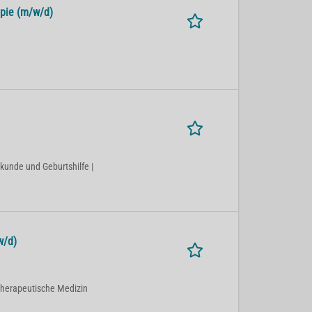
apie (m/w/d)
lkunde und Geburtshilfe |
w/d)
otherapeutische Medizin