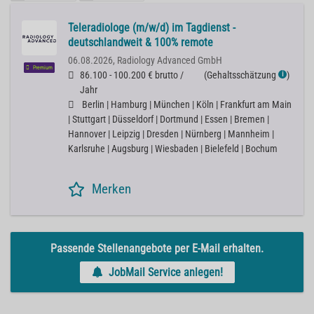
Teleradiologe (m/w/d) im Tagdienst -
deutschlandweit & 100% remote
06.08.2026,
Radiology Advanced GmbH
Premium
86.100 - 100.200 € brutto /
(
Gehaltsschätzung
)
ℹ
Jahr
Berlin | Hamburg | München | Köln | Frankfurt am Main
| Stuttgart | Düsseldorf | Dortmund | Essen | Bremen |
Hannover | Leipzig | Dresden | Nürnberg | Mannheim |
Karlsruhe | Augsburg | Wiesbaden | Bielefeld | Bochum
Merken
Passende Stellenangebote per E-Mail erhalten.
JobMail Service anlegen!