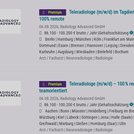
Teleradiologe (m/w/d) im Tagdien
Premium
100% remote
06.08.2026,
Radiology Advanced GmbH
86.100 - 100.200 € brutto / Jahr
(
Gehaltsschätzung
ℹ
Berlin | Hamburg | München | Köln | Frankfurt am Main |
Dortmund | Essen | Bremen | Hannover | Leipzig | Dresden
Karlsruhe | Augsburg | Wiesbaden | Bielefeld | Bochum
Arzt / Facharzt | Neuroradiologie | Radiologie
Teleradiologe (m/w/d) – 100 % rem
Premium
teamorientiert
06.08.2026,
Radiology Advanced GmbH
86.100 - 100.200 € brutto / Jahr
(
Gehaltsschätzung
ℹ
Aachen | Bonn | Münster | Heidelberg | Freiburg im Bre
Würzburg | Kiel | Lübeck | Göttingen | Jena | Halle (Saale)
Greifswald | Marburg | Gießen | Homburg (Saar) | Ulm
Arzt / Facharzt | Neuroradiologie | Radiologie