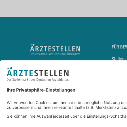
FÜR BE
Stellen
Lebensl
Arbeitg
Arzt und
JobMail
Durchsu