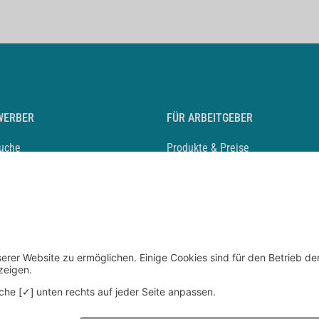
WERBER
FÜR ARBEITGEBER
suche
Produkte & Preise
auf anlegen
Mediadaten & Ansprechpartner
eber entdecken
Arbeitgeberprofil anlegen
 Karriere
Recruiting-Podcast
 Service
chen Sie den Stellenkatalog