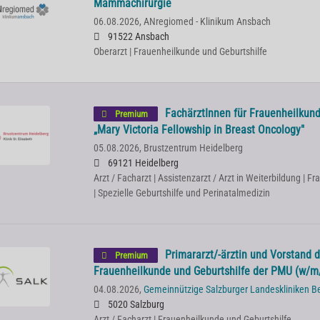
Mammachirurgie
06.08.2026,
ANregiomed - Klinikum Ansbach
91522 Ansbach
Oberarzt | Frauenheilkunde und Geburtshilfe
FachärztInnen für Frauenheilkund
Premium
„Mary Victoria Fellowship in Breast Oncology"
05.08.2026,
Brustzentrum Heidelberg
69121 Heidelberg
Arzt / Facharzt | Assistenzarzt / Arzt in Weiterbildung | 
| Spezielle Geburtshilfe und Perinatalmedizin
Primararzt/-ärztin und Vorstand de
Premium
Frauenheilkunde und Geburtshilfe der PMU (w/m
04.08.2026,
Gemeinnützige Salzburger Landeskliniken B
5020 Salzburg
Arzt / Facharzt | Frauenheilkunde und Geburtshilfe