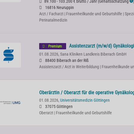
89.100 - 103.200 € brutto / Jahr
(
Gehaltsschätzung
ℹ
16816 Neuruppin
Arzt / Facharzt | Frauenheilkunde und Geburtshilfe | Spezi
Perinatalmedizin
Assistenzarzt (m/w/d) Gynäkologi
Premium
01.08.2026,
Sana Kliniken Landkreis Biberach GmbH
88400 Biberach an der Riß
Assistenzarzt / Arzt in Weiterbildung | Frauenheilkunde u
Oberärztin / Oberarzt für die operative Gynäkolo
01.08.2026,
Universitätsmedizin Göttingen
37075 Göttingen
Oberarzt | Frauenheilkunde und Geburtshilfe