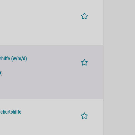
shilfe (w/m/d)
)
eburtshilfe