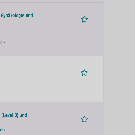
r Gynäkologie und
lfe
 (Level 3) und
rb)