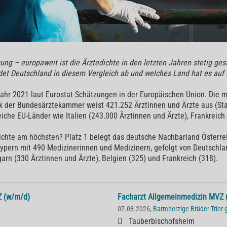
ung – europaweit ist die Ärztedichte in den letzten Jahren stetig ge
det Deutschland in diesem Vergleich ab und welches Land hat es auf 
 Jahr 2021 laut Eurostat-Schätzungen in der Europäischen Union. Die 
tik der Bundesärztekammer weist 421.252 Ärztinnen und Ärzte aus (Sta
eiche EU-Länder wie Italien (243.000 Ärztinnen und Ärzte), Frankreich
ichte am höchsten? Platz 1 belegt das deutsche Nachbarland Österrei
 Zypern mit 490 Medizinerinnen und Medizinern, gefolgt von Deutschla
arn (330 Ärztinnen und Ärzte), Belgien (325) und Frankreich (318).
Z (w/m/d)
Facharzt Allgemeinmedizin MVZ 
07.08.2026,
Barmherzige Brüder Trie
Tauberbischofsheim