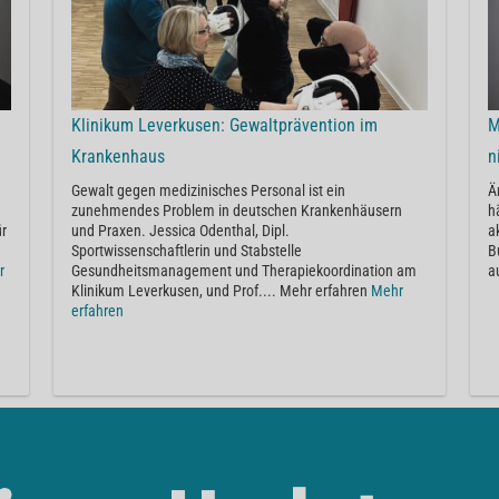
Klinikum Leverkusen: Gewaltprävention im
M
Krankenhaus
n
Gewalt gegen medizinisches Personal ist ein
Ä
zunehmendes Problem in deutschen Krankenhäusern
h
ür
und Praxen. Jessica Odenthal, Dipl.
a
Sportwissenschaftlerin und Stabstelle
B
r
Gesundheitsmanagement und Therapiekoordination am
a
Klinikum Leverkusen, und Prof.... Mehr erfahren
Mehr
erfahren