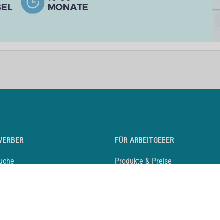
WERBER
FÜR ARBEITGEBER
suche
Produkte & Preise
auf anlegen
Mediadaten & Ansprechpartner
eber entdecken
Arbeitgeberprofil anlegen
 Karriere
Recruiting-Podcast
 Service