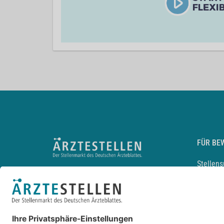
FÜR BE
Stellen
Lebensl
Arbeitg
Arzt und
JobMail