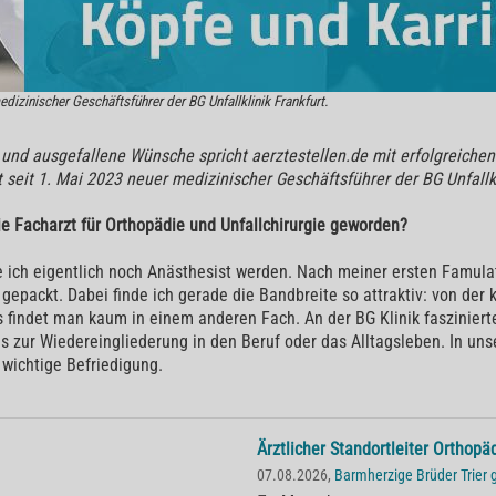
dizinischer Geschäftsführer der BG Unfallklinik Frankfurt.
nd ausgefallene Wünsche spricht aerztestellen.de mit erfolgreichen Ä
 seit 1. Mai 2023 neuer medizinischer Geschäftsführer der BG Unfallkl
ie Facharzt für Orthopädie und Unfallchirurgie geworden?
lte ich eigentlich noch Anästhesist werden. Nach meiner ersten Famula
e gepackt. Dabei finde ich gerade die Bandbreite so attraktiv: von de
s findet man kaum in einem anderen Fach. An der BG Klinik faszinier
 zur Wiedereingliederung in den Beruf oder das Alltagsleben. In unser
 wichtige Befriedigung.
Ärztlicher Standortleiter Orthopä
07.08.2026,
Barmherzige Brüder Trie