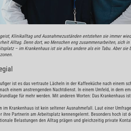
mgeist, Klinikalltag und Ausnahmezuständen entstehen sie immer wie
ahrheit Alltag. Denn dort, wo Menschen eng zusammenarbeiten, sich i
itsplatz – im Krankenhaus ist sie alles andere als ein Tabu. Aber sie
uzonen.
egial
figer ist es das vertraute Lächeln in der Kaffeeküche nach einem schw
ach einem anstrengenden Nachtdienst. In einem Umfeld, in dem em
Grundlage für mehr werden. Mit anderen Worten: Das Krankenhaus ist 
 im Krankenhaus ist kein seltener Ausnahmefall. Laut einer Umfrage
r ihre Partnerin am Arbeitsplatz kennengelernt. Besonders hoch ist d
ionale Belastungen den Alltag prägen und gleichzeitig private Kont