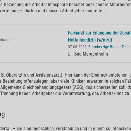
ne Beziehung die Arbeitsatmosphäre belastet oder andere Mitarbeite
erteilung –, dürfen und müssen Arbeitgeber eingreifen.
Facharzt zur Erlangung der Zusat
Notfallmedizin (w/m/d)
hirurgie
07.08.2026,
Barmherzige Brüder Trie
Bad Mergentheim
. B. Oberärztin und Assistenzarzt). Hier kann der Eindruck entstehen,
ne Beziehung offenzulegen, aber viele Kliniken erwarten in solchen Fä
 Allgemeine Gleichbehandlungsgesetz (AGG), das sicherstellen soll,
r Trennung haben Arbeitgeber die Verantwortung, das Arbeitsklima zu 
ng
rfall – sie sind menschlich, verständlich und in einem so intensiv