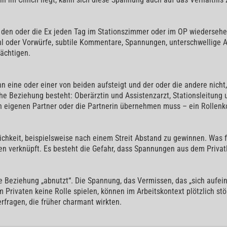
den oder die Ex jeden Tag im Stationszimmer oder im OP wiedersehen
l oder Vorwürfe, subtile Kommentare, Spannungen, unterschwellige Ab
rächtigen.
n eine oder einer von beiden aufsteigt und der oder die andere nich
he Beziehung besteht: Oberärztin und Assistenzarzt, Stationsleitung 
n eigenen Partner oder die Partnerin übernehmen muss – ein Rollenkon
chkeit, beispielsweise nach einem Streit Abstand zu gewinnen. Was f
ren verknüpft. Es besteht die Gefahr, dass Spannungen aus dem Privat
ie Beziehung „abnutzt“. Die Spannung, das Vermissen, das „sich aufei
 im Privaten keine Rolle spielen, können im Arbeitskontext plötzlich s
rfragen, die früher charmant wirkten.