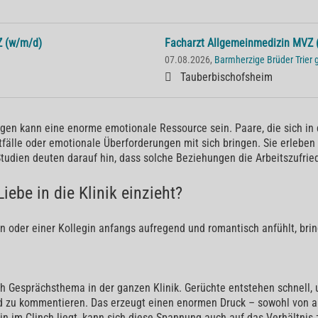
Z (w/m/d)
Facharzt Allgemeinmedizin MVZ 
07.08.2026,
Barmherzige Brüder Trie
Tauberbischofsheim
gen kann eine enorme emotionale Ressource sein. Paare, die sich in 
tfälle oder emotionale Überforderungen mit sich bringen. Sie erlebe
Studien deuten darauf hin, dass solche Beziehungen die Arbeitszufrie
ebe in die Klinik einzieht?
oder einer Kollegin anfangs aufregend und romantisch anfühlt, bringt
ch Gesprächsthema in der ganzen Klinik. Gerüchte entstehen schnell,
d zu kommentieren. Das erzeugt einen enormen Druck – sowohl von a
 im Clinch liegt, kann sich diese Spannung auch auf das Verhältnis 