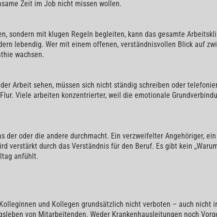
insame Zeit im Job nicht missen wollen.
, sondern mit klugen Regeln begleiten, kann das gesamte Arbeitsklim
dern lebendig. Wer mit einem offenen, verständnisvollen Blick auf z
athie wachsen.
i der Arbeit sehen, müssen sich nicht ständig schreiben oder telefonie
ur. Viele arbeiten konzentrierter, weil die emotionale Grundverbindun
der oder die andere durchmacht. Ein verzweifelter Angehöriger, ein s
rd verstärkt durch das Verständnis für den Beruf. Es gibt kein „War
ltag anfühlt.
olleginnen und Kollegen grundsätzlich nicht verboten – auch nicht
ungsleben von Mitarbeitenden. Weder Krankenhausleitungen noch Vor