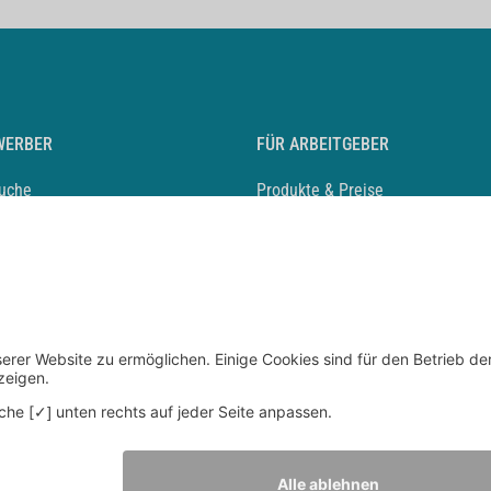
WERBER
FÜR ARBEITGEBER
suche
Produkte & Preise
auf anlegen
Mediadaten & Ansprechpartner
eber entdecken
Arbeitgeberprofil anlegen
 Karriere
Recruiting-Podcast
 Service
chen Sie den Stellenkatalog