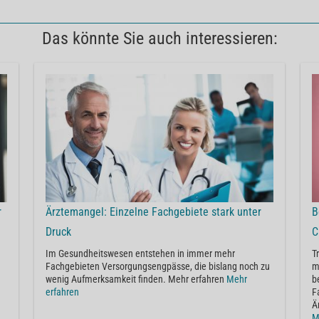
Das könnte Sie auch interessieren:
r
Ärztemangel: Einzelne Fachgebiete stark unter
B
Druck
C
Im Gesundheitswesen entstehen in immer mehr
T
Fachgebieten Versorgungsengpässe, die bislang noch zu
m
wenig Aufmerksamkeit finden. Mehr erfahren
Mehr
b
erfahren
F
Ä
M