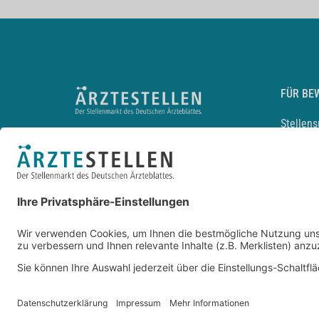
FÜR BE
Stellen
Lebensl
Arbeitg
Arzt und
JobMail
Durchsu