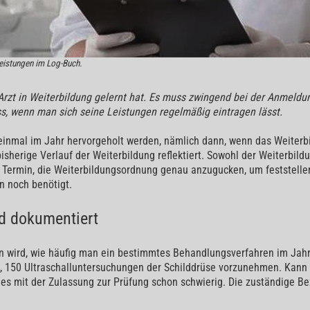
eistungen im Log-Buch.
Arzt in Weiterbildung gelernt hat. Es muss zwingend bei der Anmeldu
ss, wenn man sich seine Leistungen regelmäßig eintragen lässt.
einmal im Jahr hervorgeholt werden, nämlich dann, wenn das Weiterbi
sherige Verlauf der Weiterbildung reflektiert. Sowohl der Weiterbild
m Termin, die Weiterbildungsordnung genau anzugucken, um feststelle
n noch benötigt.
rd dokumentiert
n wird, wie häufig man ein bestimmtes Behandlungsverfahren im Jahr x
et, 150 Ultraschalluntersuchungen der Schilddrüse vorzunehmen. Ka
 es mit der Zulassung zur Prüfung schon schwierig. Die zuständige B