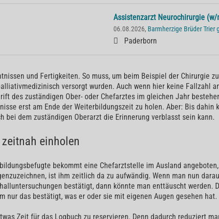
Assistenzarzt Neurochirurgie (w/
06.08.2026,
Barmherzige Brüder Trie
Paderborn
tnissen und Fertigkeiten. So muss, um beim Beispiel der Chirurgie z
alliativmedizinisch versorgt wurden. Auch wenn hier keine Fallzahl
rift des zuständigen Ober- oder Chefarztes im gleichen Jahr bestehen
nisse erst am Ende der Weiterbildungszeit zu holen. Aber: Bis dahin 
uch bei dem zuständigen Oberarzt die Erinnerung verblasst sein kann.
zeitnah einholen
rbildungsbefugte bekommt eine Chefarztstelle im Ausland angeboten,
enzuzeichnen, ist ihm zeitlich da zu aufwändig. Wenn man nun darauf
schalluntersuchungen bestätigt, dann könnte man enttäuscht werden
m nur das bestätigt, was er oder sie mit eigenen Augen gesehen hat.
etwas Zeit für das Logbuch zu reservieren. Denn dadurch reduziert man