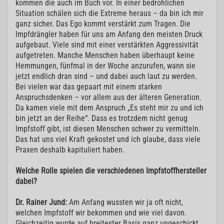
kommen die auch im Buch vor. In einer bedrohlichen
Situation schälen sich die Extreme heraus – da bin ich mir
ganz sicher. Das Ego kommt verstärkt zum Tragen. Die
Impfdrängler haben für uns am Anfang den meisten Druck
aufgebaut. Viele sind mit einer verstärkten Aggressivität
aufgetreten. Manche Menschen haben überhaupt keine
Hemmungen, fünfmal in der Woche anzurufen, wann sie
jetzt endlich dran sind – und dabei auch laut zu werden.
Bei vielen war das gepaart mit einem starken
Anspruchsdenken – vor allem aus der älteren Generation.
Da kamen viele mit dem Anspruch „Es steht mir zu und ich
bin jetzt an der Reihe“. Dass es trotzdem nicht genug
Impfstoff gibt, ist diesen Menschen schwer zu vermitteln.
Das hat uns viel Kraft gekostet und ich glaube, dass viele
Praxen deshalb kapituliert haben.
Welche Rolle spielen die verschiedenen Impfstoffhersteller
dabei?
Dr. Rainer Jund:
Am Anfang wussten wir ja oft nicht,
welchen Impfstoff wir bekommen und wie viel davon.
Gleichzeitig wurde auf breitester Basis ganz ungeschickt