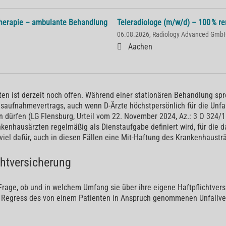
therapie – ambulante Behandlung
Teleradiologe (m/w/d) – 100 % rem
06.08.2026, Radiology Advanced Gmb
Aachen
ten ist derzeit noch offen. Während einer stationären Behandlung sp
aufnahmevertrags, auch wenn D-Ärzte höchstpersönlich für die Unfa
 dürfen (LG Flensburg, Urteil vom 22. November 2024, Az.: 3 O 324/1
ankenhausärzten regelmäßig als Dienstaufgabe definiert wird, für die
 viel dafür, auch in diesen Fällen eine Mit-Haftung des Krankenhaus
chtversicherung
 Frage, ob und in welchem Umfang sie über ihre eigene Haftpflichtve
m Regress des von einem Patienten in Anspruch genommenen Unfallv