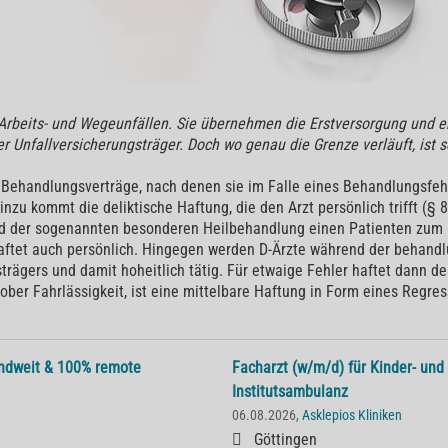
i Arbeits- und Wegeunfällen. Sie übernehmen die Erstversorgung und
er Unfallversicherungsträger. Doch wo genau die Grenze verläuft, ist s
n Behandlungsverträge, nach denen sie im Falle eines Behandlungsfeh
nzu kommt die deliktische Haftung, die den Arzt persönlich trifft (§ 8
d der sogenannten besonderen Heilbehandlung einen Patienten zum Beis
haftet auch persönlich. Hingegen werden D-Ärzte während der behand
rägers und damit hoheitlich tätig. Für etwaige Fehler haftet dann der
ber Fahrlässigkeit, ist eine mittelbare Haftung in Form eines Regre
andweit & 100% remote
Facharzt (w/m/d) für Kinder- und
Institutsambulanz
06.08.2026,
Asklepios Kliniken
Göttingen