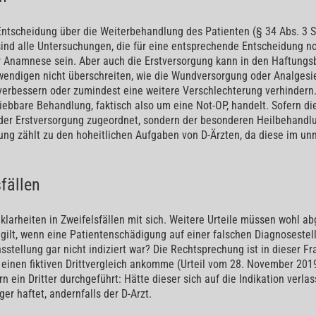
 Entscheidung über die Weiterbehandlung des Patienten (§ 34 Abs. 3 S
sind alle Untersuchungen, die für eine entsprechende Entscheidung n
 Anamnese sein. Aber auch die Erstversorgung kann in den Haftungsbe
ndigen nicht überschreiten, wie die Wundversorgung oder Analgesie
rbessern oder zumindest eine weitere Verschlechterung verhindern. 
iebbare Behandlung, faktisch also um eine Not-OP, handelt. Sofern die
r der Erstversorgung zugeordnet, sondern der besonderen Heilbehandlun
ung zählt zu den hoheitlichen Aufgaben von D-Ärzten, da diese im 
fällen
larheiten in Zweifelsfällen mit sich. Weitere Urteile müssen wohl ab
ilt, wenn eine Patientenschädigung auf einer falschen Diagnosestell
stellung gar nicht indiziert war? Die Rechtsprechung ist in dieser Fra
inen fiktiven Drittvergleich ankomme (Urteil vom 28. November 20
 ein Dritter durchgeführt: Hätte dieser sich auf die Indikation verlas
ger haftet, andernfalls der D-Arzt.