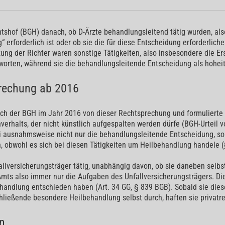
tshof (BGH) danach, ob D-Ärzte behandlungsleitend tätig wurden, also
erforderlich ist oder ob sie die für diese Entscheidung erforderliche
ung der Richter waren sonstige Tätigkeiten, also insbesondere die E
orten, während sie die behandlungsleitende Entscheidung als hoheitl
rechung ab 2016
h der BGH im Jahr 2016 von dieser Rechtsprechung und formulierte ei
rhalts, der nicht künstlich aufgespalten werden dürfe (BGH-Urteil vo
sei ausnahmsweise nicht nur die behandlungsleitende Entscheidung, so
, obwohl es sich bei diesen Tätigkeiten um Heilbehandlung handele (
llversicherungsträger tätig, unabhängig davon, ob sie daneben selbs
 Amts also immer nur die Aufgaben des Unfallversicherungsträgers. Die
ehandlung entschieden haben (Art. 34 GG, § 839 BGB). Sobald sie die
schließende besondere Heilbehandlung selbst durch, haften sie privat
n