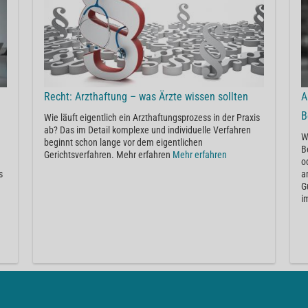
Recht: Arzthaftung – was Ärzte wissen sollten
A
B
Wie läuft eigentlich ein Arzthaftungsprozess in der Praxis
ab? Das im Detail komplexe und individuelle Verfahren
W
beginnt schon lange vor dem eigentlichen
B
Gerichtsverfahren. Mehr erfahren
Mehr erfahren
n
o
s
a
G
i