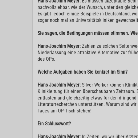
Hans-Joachim Meyer:
Es müssen akzeptable Bedin
nachvollziehbar, wie der Wunsch, unter den gleich
Es gibt jedoch einige Beispiele in Deutschland, 
sogar noch mal an Universitätskliniken gewechselt
Sie sagen, die Bedingungen müssen stimmen. Wie at
Hans-Joachim Meyer:
Zahlen zu solchen Seitenwech
Niederlassung eine attraktive Alternative zur früh
des OPs.
Welche Aufgaben haben Sie konkret im Sinn?
Hans-Joachim Meyer:
Silver Worker können Klinik
Klinikleitung für einen überschaubaren Zeitraum.
entlasten und gleichzeitig etwas für den dringen
Literaturrecherchen unterstützen. Warum sind wir
Tages am OP-Tisch stehen!
Ein Schlusswort?
Hans-Joachim Meyer:
In Zeiten, wo wir über Ärzt