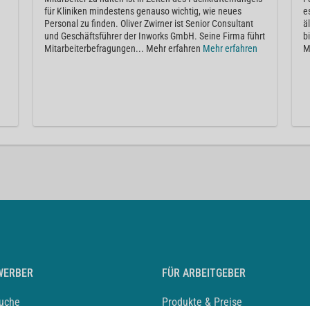
für Kliniken mindestens genauso wichtig, wie neues
e
Personal zu finden. Oliver Zwirner ist Senior Consultant
ä
und Geschäftsführer der Inworks GmbH. Seine Firma führt
b
Mitarbeiterbefragungen... Mehr erfahren
Mehr erfahren
M
WERBER
FÜR ARBEITGEBER
suche
Produkte & Preise