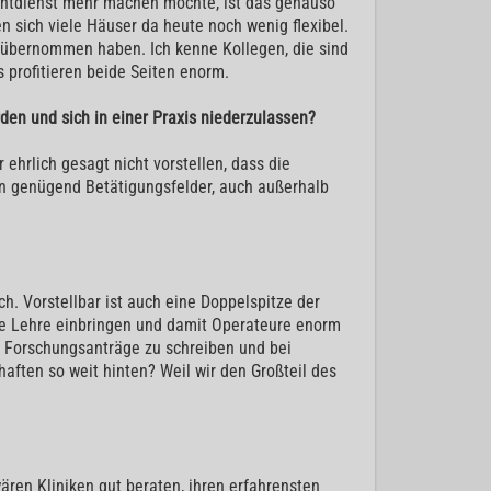
htdienst mehr machen möchte, ist das genauso
n sich viele Häuser da heute noch wenig flexibel.
n übernommen haben. Ich kenne Kollegen, die sind
 profitieren beide Seiten enorm.
den und sich in einer Praxis niederzulassen?
ehrlich gesagt nicht vorstellen, dass die
iken genügend Betätigungsfelder, auch außerhalb
h. Vorstellbar ist auch eine Doppelspitze der
ie Lehre einbringen und damit Operateure enorm
, Forschungsanträge zu schreiben und bei
ften so weit hinten? Weil wir den Großteil des
ären Kliniken gut beraten, ihren erfahrensten