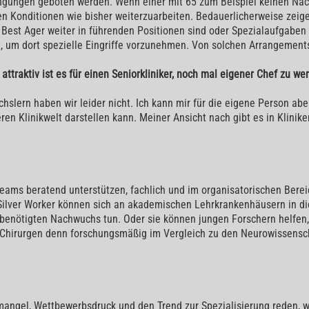
gungen geboten werden. Wenn einer mit 65 zum Beispiel keinen Nac
en Konditionen wie bisher weiterzuarbeiten. Bedauerlicherweise zeige
wo Best Ager weiter in führenden Positionen sind oder Spezialaufgabe
, um dort spezielle Eingriffe vorzunehmen. Von solchen Arrangements
traktiv ist es für einen Seniorkliniker, noch mal eigener Chef zu wer
slern haben wir leider nicht. Ich kann mir für die eigene Person aber 
eren Klinikwelt darstellen kann. Meiner Ansicht nach gibt es in Klin
teams beratend unterstützen, fachlich und im organisatorischen Bereic
 Silver Worker können sich an akademischen Lehrkrankenhäusern in d
d benötigten Nachwuchs tun. Oder sie können jungen Forschern helfen
 Chirurgen denn forschungsmäßig im Vergleich zu den Neurowissenscha
emangel, Wettbewerbsdruck und den Trend zur Spezialisierung reden, w