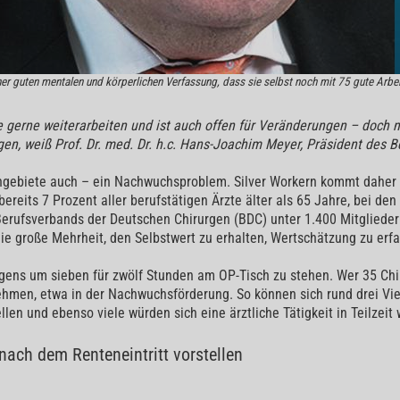
einer guten mentalen und körperlichen Verfassung, dass sie selbst noch mit 75 gute Arbei
 gerne weiterarbeiten und ist auch offen für Veränderungen – doch ni
en, weiß Prof. Dr. med. Dr. h.c. Hans-Joachim Meyer, Präsident des 
chgebiete auch – ein Nachwuchsproblem. Silver Workern kommt dahe
reits 7 Prozent aller berufstätigen Ärzte älter als 65 Jahre, bei den 
Berufsverbands der Deutschen Chirurgen (BDC) unter 1.400 Mitglieder
 die große Mehrheit, den Selbstwert zu erhalten, Wertschätzung zu er
rgens um sieben für zwölf Stunden am OP-Tisch zu stehen. Wer 35 Chi
hmen, etwa in der Nachwuchsförderung. So können sich rund drei Vier
len und ebenso viele würden sich eine ärztliche Tätigkeit in Teilzeit
nach dem Renteneintritt vorstellen