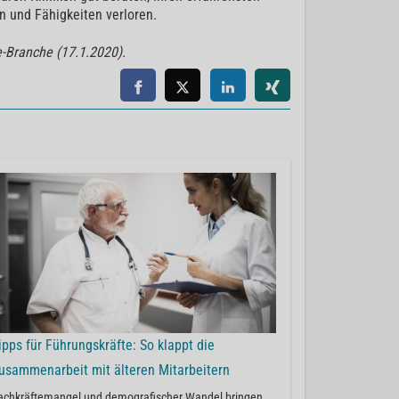
n und Fähigkeiten verloren.
e-Branche (17.1.2020).
ipps für Führungskräfte: So klappt die
usammenarbeit mit älteren Mitarbeitern
achkräftemangel und demografischer Wandel bringen