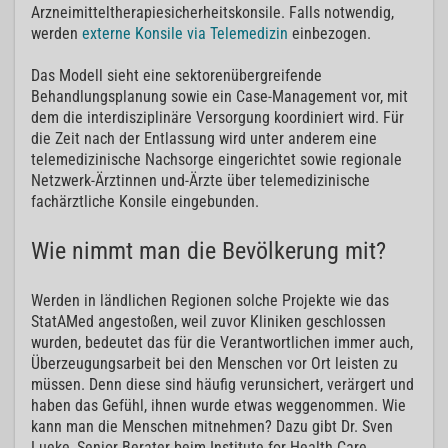
Arzneimitteltherapiesicherheitskonsile. Falls notwendig,
werden
externe Konsile via Telemedizin
einbezogen.
Das Modell sieht eine sektorenübergreifende
Behandlungsplanung sowie ein Case-Management vor, mit
dem die interdisziplinäre Versorgung koordiniert wird. Für
die Zeit nach der Entlassung wird unter anderem eine
telemedizinische Nachsorge eingerichtet sowie regionale
Netzwerk-Ärztinnen und-Ärzte über telemedizinische
fachärztliche Konsile eingebunden.
Wie nimmt man die Bevölkerung mit?
Werden in ländlichen Regionen solche Projekte wie das
StatAMed angestoßen, weil zuvor Kliniken geschlossen
wurden, bedeutet das für die Verantwortlichen immer auch,
Überzeugungsarbeit bei den Menschen vor Ort leisten zu
müssen. Denn diese sind häufig verunsichert, verärgert und
haben das Gefühl, ihnen wurde etwas weggenommen. Wie
kann man die Menschen mitnehmen? Dazu gibt Dr. Sven
Lueke, Senior Berater beim Institute for Health Care