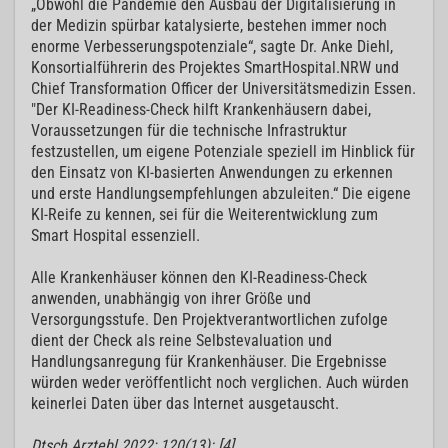
„Obwohl die Pandemie den Ausbau der Digitalisierung in
der Medizin spürbar katalysierte, bestehen immer noch
enorme Verbesserungspotenziale“, sagte Dr. Anke Diehl,
Konsortialführerin des Projektes SmartHospital.NRW und
Chief Transformation Officer der Universitätsmedizin Essen.
"Der KI-Readiness-Check hilft Krankenhäusern dabei,
Voraussetzungen für die technische Infrastruktur
festzustellen, um eigene Potenziale speziell im Hinblick für
den Einsatz von KI-basierten Anwendungen zu erkennen
und erste Handlungsempfehlungen abzuleiten.“ Die eigene
KI-Reife zu kennen, sei für die Weiterentwicklung zum
Smart Hospital essenziell.
Alle Krankenhäuser können den KI-Readiness-Check
anwenden, unabhängig von ihrer Größe und
Versorgungsstufe. Den Projektverantwortlichen zufolge
dient der Check als reine Selbstevaluation und
Handlungsanregung für Krankenhäuser. Die Ergebnisse
würden weder veröffentlicht noch verglichen. Auch würden
keinerlei Daten über das Internet ausgetauscht.
Dtsch Arztebl 2022; 120(13): [4]