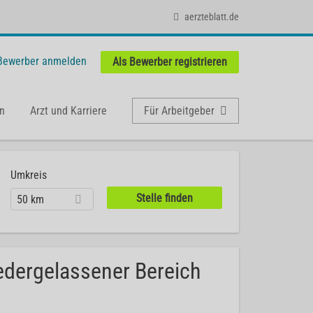
aerzteblatt.de
 Bewerber anmelden
Als Bewerber registrieren
n
Arzt und Karriere
Für Arbeitgeber
Umkreis
50 km
edergelassener Bereich