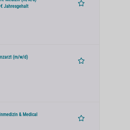
0 € Jahresgehalt
enzarzt (m/w/d)
einmedizin & Medical