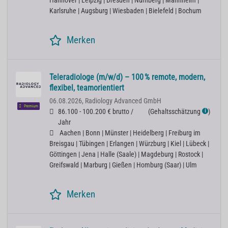
Hannover | Leipzig | Dresden | Nürnberg | Mannheim |
Karlsruhe | Augsburg | Wiesbaden | Bielefeld | Bochum
Merken
Teleradiologe (m/w/d) – 100 % remote, modern,
flexibel, teamorientiert
06.08.2026,
Radiology Advanced GmbH
Premium
86.100 - 100.200 € brutto /
(
Gehaltsschätzung
)
ℹ
Jahr
Aachen | Bonn | Münster | Heidelberg | Freiburg im
Breisgau | Tübingen | Erlangen | Würzburg | Kiel | Lübeck |
Göttingen | Jena | Halle (Saale) | Magdeburg | Rostock |
Greifswald | Marburg | Gießen | Homburg (Saar) | Ulm
Merken