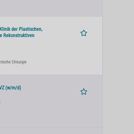
linik der Plastischen,
e Rekonstruktiven
etische Chirurgie
VZ (w/m/d)
)