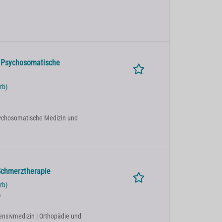
r Psychosomatische
rb)
 Psychosomatische Medizin und
Schmerztherapie
rb)
)
tensivmedizin | Orthopädie und