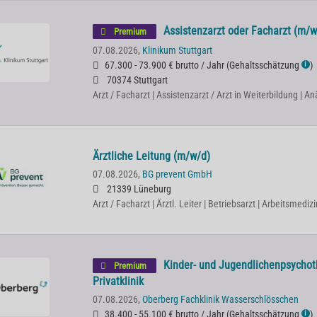
Assistenzarzt oder Facharzt (m/w
Premium
07.08.2026,
Klinikum Stuttgart
67.300 - 73.900 € brutto / Jahr
(
Gehaltsschätzung
)
ℹ
70374 Stuttgart
Arzt / Facharzt | Assistenzarzt / Arzt in Weiterbildung | A
Ärztliche Leitung (m/w/d)
07.08.2026,
BG prevent GmbH
21339 Lüneburg
Arzt / Facharzt | Ärztl. Leiter | Betriebsarzt | Arbeitsmedizi
Kinder- und Jugendlichenpsychot
Premium
Privatklinik
07.08.2026,
Oberberg Fachklinik Wasserschlösschen
38.400 - 55.100 € brutto / Jahr
(
Gehaltsschätzung
)
ℹ