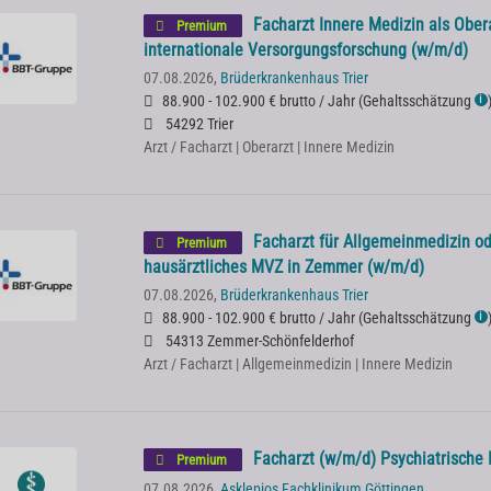
Facharzt Innere Medizin als Ober
Premium
internationale Versorgungsforschung (w/m/d)
07.08.2026,
Brüderkrankenhaus Trier
88.900 - 102.900 € brutto / Jahr
(
Gehaltsschätzung
ℹ
54292 Trier
Arzt / Facharzt | Oberarzt | Innere Medizin
Facharzt für Allgemeinmedizin od
Premium
hausärztliches MVZ in Zemmer (w/m/d)
07.08.2026,
Brüderkrankenhaus Trier
88.900 - 102.900 € brutto / Jahr
(
Gehaltsschätzung
ℹ
54313 Zemmer-Schönfelderhof
Arzt / Facharzt | Allgemeinmedizin | Innere Medizin
Facharzt (w/m/d) Psychiatrische 
Premium
07.08.2026,
Asklepios Fachklinikum Göttingen