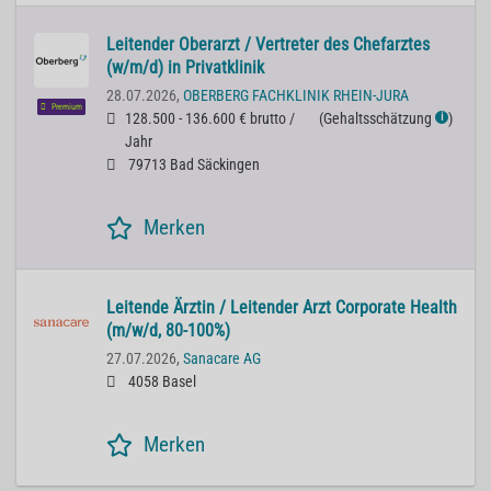
Leitender Oberarzt / Vertreter des Chefarztes
(w/m/d) in Privatklinik
28.07.2026,
OBERBERG FACHKLINIK RHEIN-JURA
Premium
128.500 - 136.600 € brutto /
(
Gehaltsschätzung
)
ℹ
Jahr
79713 Bad Säckingen
Merken
Lei­ten­de Ärz­tin / Lei­ten­der Arzt Cor­po­ra­te He­alth
(m/w/d, 80-100%)
27.07.2026,
Sanacare AG
4058 Basel
Merken