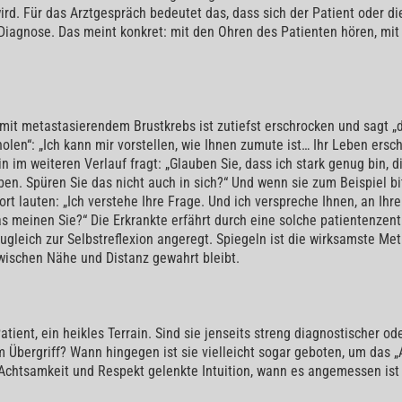
d. Für das Arztgespräch bedeutet das, dass sich der Patient oder d
 Diagnose. Das meint konkret: mit den Ohren des Patienten hören, mi
n mit metastasierendem Brustkrebs ist zutiefst erschrocken und sagt „
len“: „Ich kann mir vorstellen, wie Ihnen zumute ist… Ihr Leben ersch
in im weiteren Verlauf fragt: „Glauben Sie, dass ich stark genug bin,
ben. Spüren Sie das nicht auch in sich?“ Und wenn sie zum Beispiel bit
 lauten: „Ich verstehe Ihre Frage. Und ich verspreche Ihnen, an Ihrer 
s meinen Sie?“ Die Erkrankte erfährt durch eine solche patientenzen
ugleich zur Selbstreflexion angeregt. Spiegeln ist die wirksamste Met
 zwischen Nähe und Distanz gewahrt bleibt.
 Patient, ein heikles Terrain. Sind sie jenseits streng diagnostischer
m Übergriff? Wann hingegen ist sie vielleicht sogar geboten, um das „
n Achtsamkeit und Respekt gelenkte Intuition, wann es angemessen is