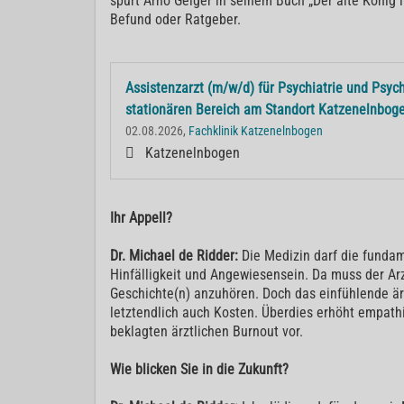
spürt Arno Geiger in seinem Buch „Der alte König 
Befund oder Ratgeber.
Assistenzarzt (m/w/d) für Psychiatrie und Psyc
stationären Bereich am Standort Katzenelnbog
02.08.2026,
Fachklinik Katzenelnbogen
Katzenelnbogen
Ihr Appell?
Dr. Michael de Ridder:
Die Medizin darf die fundam
Hinfälligkeit und Angewiesensein. Da muss der Arz
Geschichte(n) anzuhören. Doch das einfühlende ä
letztendlich auch Kosten. Überdies erhöht empath
beklagten ärztlichen Burnout vor.
Wie blicken Sie in die Zukunft?