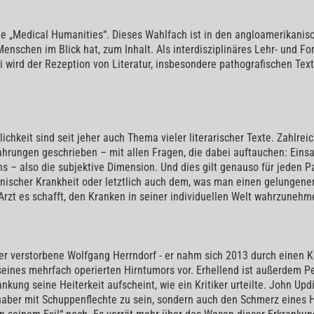
die „Medical Humanities“. Dieses Wahlfach ist in den angloamerikanisch
nschen im Blick hat, zum Inhalt. Als interdisziplinäres Lehr- und Fo
 wird der Rezeption von Literatur, insbesondere pathografischen Texte
ichkeit sind seit jeher auch Thema vieler literarischer Texte. Zahlr
fahrungen geschrieben – mit allen Fragen, die dabei auftauchen: Eins
ns – also die subjektive Dimension. Und dies gilt genauso für jeden 
onischer Krankheit oder letztlich auch dem, was man einen gelungen
rzt es schafft, den Kranken in seiner individuellen Welt wahrzunehm
er verstorbene Wolfgang Herrndorf - er nahm sich 2013 durch einen K
 seines mehrfach operierten Hirntumors vor. Erhellend ist außerdem 
nkung seine Heiterkeit aufscheint, wie ein Kritiker urteilte. John Upd
ebhaber mit Schuppenflechte zu sein, sondern auch den Schmerz eines 