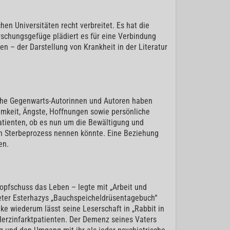
en Universitäten recht verbreitet. Es hat die
rschungsgefüge plädiert es für eine Verbindung
n – der Darstellung von Krankheit in der Literatur
eiche Gegenwarts-Autorinnen und Autoren haben
amkeit, Ängste, Hoffnungen sowie persönliche
Patienten, ob es nun um die Bewältigung und
en Sterbeprozess nennen könnte. Eine Beziehung
en.
opfschuss das Leben – legte mit „Arbeit und
Peter Esterhazys „Bauchspeicheldrüsentagebuch“
ike wiederum lässt seine Leserschaft in „Rabbit in
Herzinfarktpatienten. Der Demenz seines Vaters