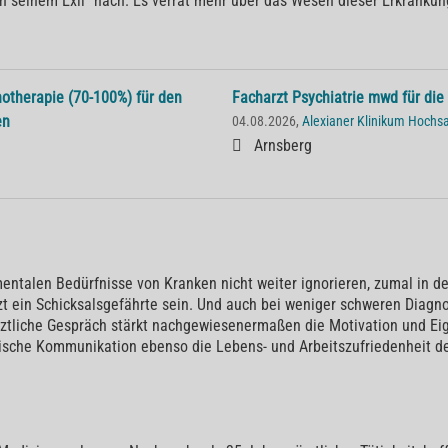
in seinem Exil“ nach. Es verrät mehr über das Wesen dieser Erkrankun
hotherapie (70-100%) für den
Facharzt Psychiatrie mwd für die
en
04.08.2026,
Alexianer Klinikum Hoch
Arnsberg
entalen Bedürfnisse von Kranken nicht weiter ignorieren, zumal in de
t ein Schicksalsgefährte sein. Und auch bei weniger schweren Diagnos
rztliche Gespräch stärkt nachgewiesenermaßen die Motivation und Ei
ische Kommunikation ebenso die Lebens- und Arbeitszufriedenheit des