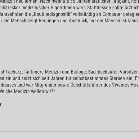
 Medizin neu lernen. Nach mehr als 35 Jahren ärztlicher Tätigkeit, hoff
lstrecker medizinischer Algorithmen wird. Stattdessen sollte ärztli
hrzehnten die „Routinediagnostik“ vollständig an Computer delegie
r ein Mensch zeigt Regungen und Ausdruck, nur ein Mensch ist fähig 
ist Facharzt für Innere Medizin und Biologe, Sachbuchautor, Vorsitze
medizin und setzt sich seit Jahren für selbstbestimmtes Sterben ein. Er
nhauses und war Mitgründer sowie Geschäftsführer des Vivantes Hos
„Welche Medizin wollen wir?“
r