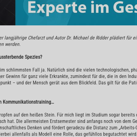
 langjährige Chefarzt und Autor Dr. Michael de Ridder plädiert für e
ten werden.
 aussterbende Spezies?
m schlimmsten Fall ja. Natürlich sind die vielen technologischen, ph
r Gewinn für ganz viele Erkrankte, zumindest für die, die in den Indu
punkt – und der Mensch gerät aus dem Blickfeld. Das gilt für die Pat
in Kommunikationstraining…
ropfen auf den heißen Stein. Für mich liegt im Studium sogar bereits 
ch hat. Die allermeisten Erstsemester sind anfangs noch von dem Ge
senschaftliches Denken und fördert geradezu die Distanz zum „Arbeits
ierbei allenfalls als Modell eine Rolle, das gefühllos begutachtet w