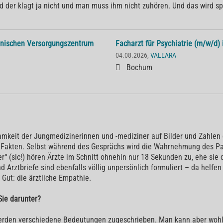
der klagt ja nicht und man muss ihm nicht zuhören. Und das wird spä
inischen Versorgungszentrum
Facharzt für Psychiatrie (m/w/d) i
04.08.2026,
VALEARA
Bochum
mkeit der Jungmedizinerinnen und -mediziner auf Bilder und Zahlen d
n Fakten. Selbst während des Gesprächs wird die Wahrnehmung des Pa
“ (sic!) hören Ärzte im Schnitt ohnehin nur 18 Sekunden zu, ehe sie 
 Arztbriefe sind ebenfalls völlig unpersönlich formuliert – da helfe
 Gut: die ärztliche Empathie.
Sie darunter?
werden verschiedene Bedeutungen zugeschrieben. Man kann aber wohl 