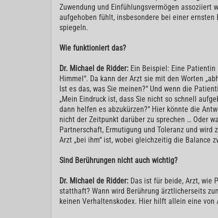
Zuwendung und Einfühlungsvermögen assoziiert wir
aufgehoben fühlt, insbesondere bei einer ernsten
spiegeln.
Wie funktioniert das?
Dr. Michael de Ridder:
Ein Beispiel: Eine Patienti
Himmel“. Da kann der Arzt sie mit den Worten „abho
Ist es das, was Sie meinen?“ Und wenn die Patient
„Mein Eindruck ist, dass Sie nicht so schnell aufge
dann helfen es abzukürzen?“ Hier könnte die Antwort
nicht der Zeitpunkt darüber zu sprechen … Oder wa
Partnerschaft, Ermutigung und Toleranz und wird z
Arzt „bei ihm“ ist, wobei gleichzeitig die Balance
Sind Berührungen nicht auch wichtig?
Dr. Michael de Ridder:
Das ist für beide, Arzt, wie
statthaft? Wann wird Berührung ärztlicherseits zu
keinen Verhaltenskodex. Hier hilft allein eine vo