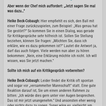
Aber wenn der Chef mich auffordert: „Jetzt sagen Sie mal
was dazu…“
Heike Beck-Cobaugh:
Hier empfiehlt es sich, den Ball mit
einer Frage zurückzuspielen, zum Beispiel: „Was genau hat
Sie gestört?“ So kommen Sie in einen Dialog, was gerade
für Kritikgespräche sehr hilfreich ist. Sollen Sie Stellung
beziehen, können Sie fragen: „Möchten Sie, dass ich
erkläre, wie es dazu gekommen ist?“ Lautet die Antwort ja,
darf das auch folgen. Viele werden nun aber zu hören
bekommen: „Nein, eine Erklärung möchte ich nicht. Ich will
wissen, was Sie jetzt machen.“
Sollte ich mich auf ein Kritikgespräch vorbereiten?
Heike Beck-Cobaugh:
Leider findet die Kritik oft spontan
und sogar vor „versammelter Mannschaft“ statt. Eine gute
Reaktion darauf ist, Sie um einen anderen Rahmen zu
bitten: „Ich würde dies gern unter vier Augen besprechen.
Das ist mir jetzt unangenehm.“ Und ansonsten eher wenig
oder nichts dazu zu sagen. Super wäre es, vielleicht am