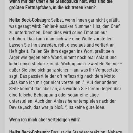
Wenn mir der Chef eine Standpauke hält, was sind die
größten Fettnäpfchen, in die ich treten kann?
Heike Beck-Cobaugh:
Selbst, wenn Ihnen gar nicht gefällt,
was gesagt wird: Fehler-Klassiker Nummer 1 ist, den Chef
zu unterbrechen. Denn dies wird seine Emotion nur
erhöhen. Das kann man sich wie eine Welle vorstellen.
Lassen Sie ihn ausreden, rollt diese aus und verliert an
Heftigkeit. Fallen Sie ihm dagegen ins Wort, prallt sein
Ärger wie gegen eine Wand, nimmt noch mal Anlauf und
kehrt umso stärker zurück. Wichtig auch: Zweifeln Sie nie –
außer Sie sind sich ganz sicher – an, was Ihr Vorgesetzter
sagt. Das passiert leider oft reflexartig nach dem Motto
„das kann ich mir gar nicht vorstellen…“. Auf der anderen
Seite kommt das aber an, als würden Sie Ihrem Gegenüber
eine falsche Behauptung oder sogar eine Lüge
unterstellen. Auch den Anlass herunterspielen nach der
Devise „ach, das war ja bloß…“, ist keine gute Idee.
Wenn ich mich aber verteidigen will?
Heike Beck-Cobaugh:
Das ist die Standardreaktion. Nahezu