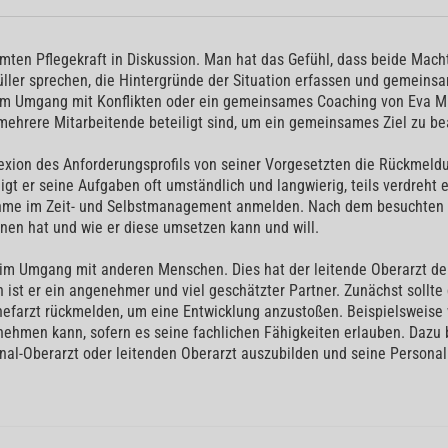
immten Pflegekraft in Diskussion. Man hat das Gefühl, dass beide Mac
üller sprechen, die Hintergründe der Situation erfassen und gemeinsa
zum Umgang mit Konflikten oder ein gemeinsames Coaching von Eva Mü
mehrere Mitarbeitende beteiligt sind, um ein gemeinsames Ziel zu be
flexion des Anforderungsprofils von seiner Vorgesetzten die Rückmeld
t er seine Aufgaben oft umständlich und langwierig, teils verdreht er
ahme im Zeit- und Selbstmanagement anmelden. Nach dem besuchten 
nen hat und wie er diese umsetzen kann und will.
 im Umgang mit anderen Menschen. Dies hat der leitende Oberarzt de
 ist er ein angenehmer und viel geschätzter Partner. Zunächst sollte
efarzt rückmelden, um eine Entwicklung anzustoßen. Beispielsweise w
ehmen kann, sofern es seine fachlichen Fähigkeiten erlauben. Dazu b
al-Oberarzt oder leitenden Oberarzt auszubilden und seine Persona