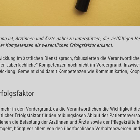
ng ist, Ärztinnen und Ärzte dabei zu unterstützen, die vielfältigen H
ser Kompetenzen als wesentlichen Erfolgsfaktor erkannt.
lung im ärztlichen Dienst sprach, fokussierten die Verantwortlichen
en „überfachliche“ Kompetenzen noch nicht im Vordergrund. Inzwischen
wicklung. Gemeint sind damit Kompetenzen wie Kommunikation, Koop
rfolgsfaktor
 mehr in den Vordergrund, da die Verantwortlichen die Wichtigkeit d
cher Erfolgsfaktor für den reibungslosen Ablauf der Patientenversor
denen die Belastung der Ärztinnen und Ärzte sowie der Pflegekräfte 
mgeht, hängt vor allem von den überfachlichen Verhaltensweisen und 