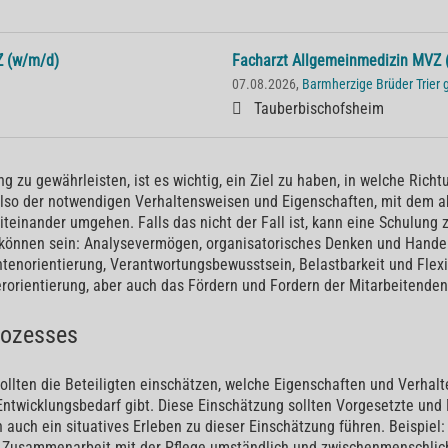
Z (w/m/d)
Facharzt Allgemeinmedizin MVZ 
07.08.2026,
Barmherzige Brüder Trie
Tauberbischofsheim
 zu gewährleisten, ist es wichtig, ein Ziel zu haben, in welche Richt
also der notwendigen Verhaltensweisen und Eigenschaften, mit dem akt
iteinander umgehen. Falls das nicht der Fall ist, kann eine Schulung
önnen sein: Analysevermögen, organisatorisches Denken und Handeln
enorientierung, Verantwortungsbewusstsein, Belastbarkeit und Flexibi
rorientierung, aber auch das Fördern und Fordern der Mitarbeitenden
Prozesses
ollten die Beteiligten einschätzen, welche Eigenschaften und Verhal
s Entwicklungsbedarf gibt. Diese Einschätzung sollten Vorgesetzte und
n auch ein situatives Erleben zu dieser Einschätzung führen. Beispiel
er Zusammenarbeit mit der Pflege umständlich und zwischenmenschlic