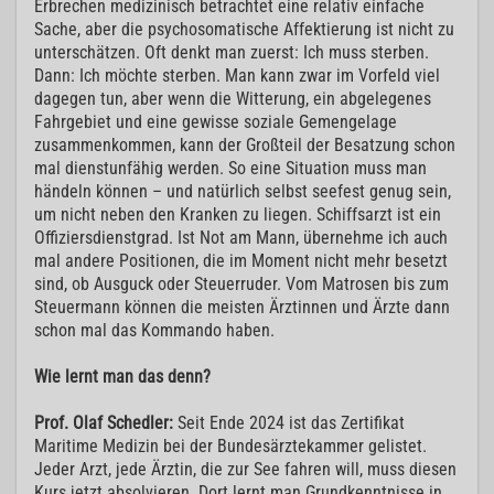
Erbrechen medizinisch betrachtet eine relativ einfache
Sache, aber die psychosomatische Affektierung ist nicht zu
unterschätzen. Oft denkt man zuerst: Ich muss sterben.
Dann: Ich möchte sterben. Man kann zwar im Vorfeld viel
dagegen tun, aber wenn die Witterung, ein abgelegenes
Fahrgebiet und eine gewisse soziale Gemengelage
zusammenkommen, kann der Großteil der Besatzung schon
mal dienstunfähig werden. So eine Situation muss man
händeln können – und natürlich selbst seefest genug sein,
um nicht neben den Kranken zu liegen. Schiffsarzt ist ein
Offiziersdienstgrad. Ist Not am Mann, übernehme ich auch
mal andere Positionen, die im Moment nicht mehr besetzt
sind, ob Ausguck oder Steuerruder. Vom Matrosen bis zum
Steuermann können die meisten Ärztinnen und Ärzte dann
schon mal das Kommando haben.
Wie lernt man das denn?
Prof. Olaf Schedler:
Seit Ende 2024 ist das Zertifikat
Maritime Medizin bei der Bundesärztekammer gelistet.
Jeder Arzt, jede Ärztin, die zur See fahren will, muss diesen
Kurs jetzt absolvieren. Dort lernt man Grundkenntnisse in