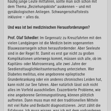
häufig junge Leute mitfahren, sollte man sich schon mit
dem Thema „Beziehungskiste“ auskennen – und mit
gynäkologischen Anliegen. Schwangerschaftstests
inklusive – alles da.
Und was ist bei medizinischen Herausforderungen?
Prof. Olaf Schedler:
Im Gegensatz zu Kreuzfahrten mit den
vielen Landgängen ist die Medizin beim sogenannten
Blauwassersegeln schon herausfordernder. Aber Seeleute
sind in der Regel fit. Damit es erst gar nicht zu großen
Komplikationen unterwegs kommt, müssen sich alle, ob im
Kapitäns- oder Matrosenrang, alle zwei Jahre der
Seediensttauglichkeitsuntersuchung unterziehen. Wer
Diabetes mellitus, eine angeborene epileptische
Grunderkrankung oder ein anderes chronisches Leiden hat,
kann nicht zur See fahren. Aber natürlich lässt sich nicht
alles im Vorfeld ausschließen. Exazerbierte Probleme, wie
eine angeborene Gerinnungsstörung, können plötzlich
auftreten. Dann muss man mit den traditionellen Mitteln
mit viel Ruhe und Bedacht diagnostizieren. Jetzt zählt die
Erfahrung. Ich muss wissen, was ich mit dem vorhandenen