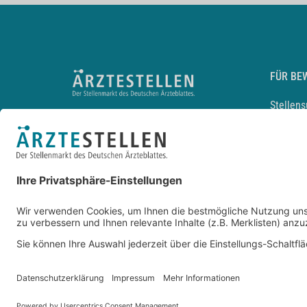
FÜR BE
Stellen
Lebensl
Arbeitg
Arzt und
JobMail
Durchsu