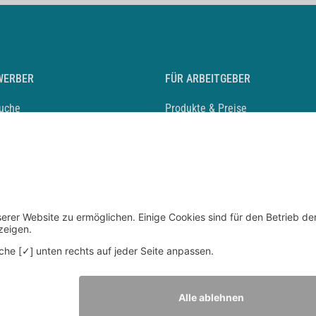
WERBER
FÜR ARBEITGEBER
suche
Produkte & Preise
auf anlegen
Mediadaten & Ansprechpartner
eber entdecken
Arbeitgeberprofil anlegen
 Karriere
Recruiting-Podcast
 Service
chen Sie den Stellenkatalog