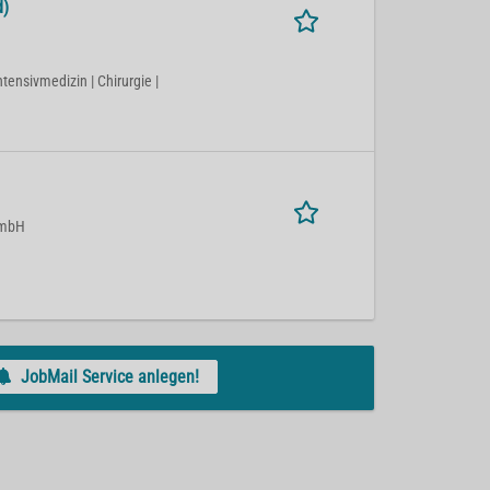
d)
ntensivmedizin | Chirurgie |
GmbH
JobMail Service anlegen!