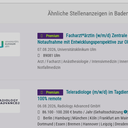
Ähnliche Stellenanzeigen in Bade
Facharzt*ärztin (w/m/d) Zentrale 
Premium
Notaufnahme mit Entwicklungsperspektive zur O
07.08.2026,
Universitätsklinikum Ulm
89081 Ulm
Arzt / Facharzt | Anästhesiologie / Intensivmedizin | Inner
Notfallmedizin
Teleradiologe (m/w/d) im Tagdien
Premium
100% remote
06.08.2026,
Radiology Advanced GmbH
86.100 - 100.200 € brutto / Jahr
(
Gehaltsschätzung
ℹ
Berlin | Hamburg | München | Köln | Frankfurt am Main |
Dortmund | Essen | Bremen | Hannover | Leipzig | Dresden