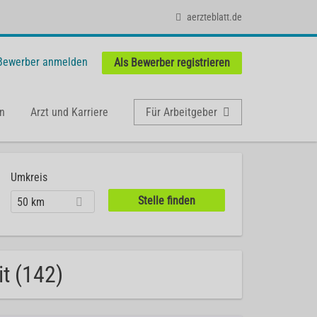
aerzteblatt.de
 Bewerber anmelden
Als Bewerber registrieren
n
Arzt und Karriere
Für Arbeitgeber
Umkreis
50 km
it (142)