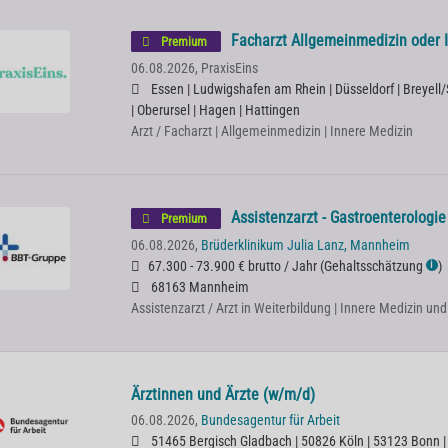
Facharzt Allgemeinmedizin oder 
Premium
06.08.2026,
PraxisEins
Essen | Ludwigshafen am Rhein | Düsseldorf | Breyel
| Oberursel | Hagen | Hattingen
Arzt / Facharzt | Allgemeinmedizin | Innere Medizin
Assistenzarzt - Gastroenterologi
Premium
06.08.2026,
Brüderklinikum Julia Lanz, Mannheim
67.300 - 73.900 € brutto / Jahr
(
Gehaltsschätzung
)
ℹ
68163 Mannheim
Assistenzarzt / Arzt in Weiterbildung | Innere Medizin un
Ärztinnen und Ärzte (w/m/d)
06.08.2026,
Bundesagentur für Arbeit
51465 Bergisch Gladbach | 50826 Köln | 53123 Bonn |