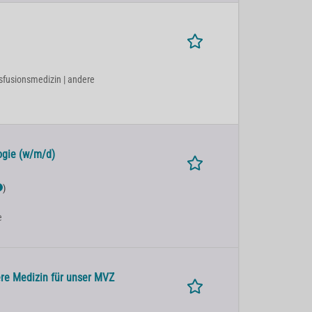
nsfusionsmedizin | andere
ogie (w/m/d)
)
e
ere Medizin für unser MVZ