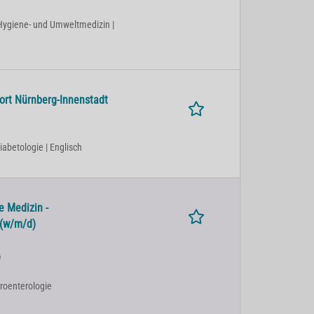
| Hygiene- und Umweltmedizin |
dort Nürnberg-Innenstadt
iabetologie | Englisch
e Medizin -
 (w/m/d)
)
troenterologie