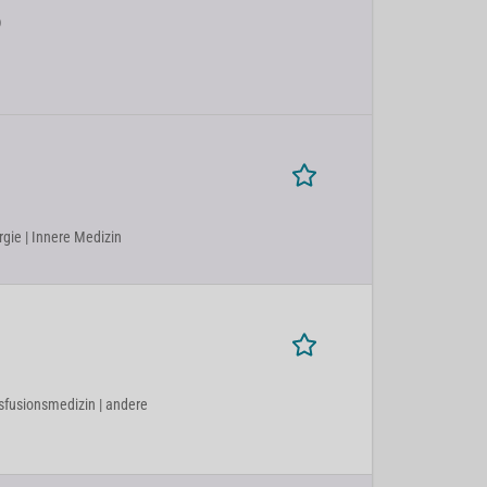
)
rgie | Innere Medizin
nsfusionsmedizin | andere