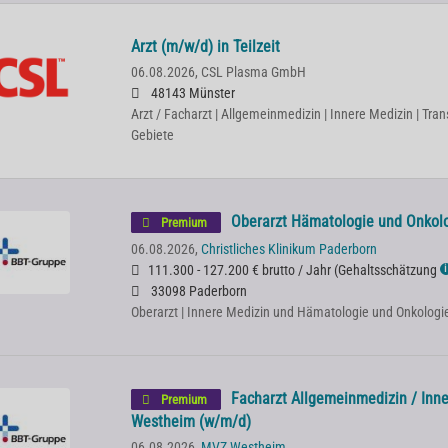
Arzt (m/w/d) in Teilzeit
06.08.2026,
CSL Plasma GmbH
48143 Münster
Arzt / Facharzt | Allgemeinmedizin | Innere Medizin | Tra
Gebiete
Oberarzt Hämatologie und Onkol
Premium
06.08.2026,
Christliches Klinikum Paderborn
111.300 - 127.200 € brutto / Jahr
(
Gehaltsschätzung
ℹ
33098 Paderborn
Oberarzt | Innere Medizin und Hämatologie und Onkologi
Facharzt Allgemeinmedizin / Inn
Premium
Westheim (w/m/d)
06.08.2026,
MVZ Westheim