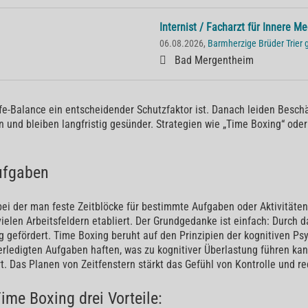
Internist / Facharzt für Innere M
06.08.2026,
Barmherzige Brüder Trie
Bad Mergentheim
e-Balance ein entscheidender Schutzfaktor ist. Danach leiden Beschäft
n und bleiben langfristig gesünder. Strategien wie „Time Boxing“ oder
ufgaben
ei der man feste Zeitblöcke für bestimmte Aufgaben oder Aktivitäten 
vielen Arbeitsfeldern etabliert. Der Grundgedanke ist einfach: Durch 
ng gefördert. Time Boxing beruht auf den Prinzipien der kognitiven 
erledigten Aufgaben haften, was zu kognitiver Überlastung führen kan
t. Das Planen von Zeitfenstern stärkt das Gefühl von Kontrolle und re
Time Boxing drei Vorteile: