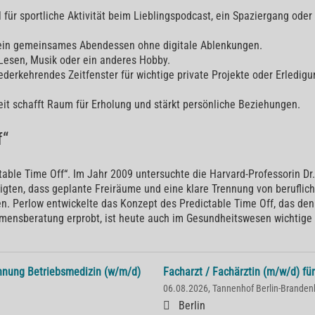
 für sportliche Aktivität beim Lieblingspodcast, ein Spaziergang ode
ie ein gemeinsames Abendessen ohne digitale Ablenkungen.
 Lesen, Musik oder ein anderes Hobby.
ederkehrendes Zeitfenster für wichtige private Projekte oder Erledigu
eit schafft Raum für Erholung und stärkt persönliche Beziehungen.
f“
table Time Off“. Im Jahr 2009 untersuchte die Harvard-Professorin Dr. 
igten, dass geplante Freiräume und eine klare Trennung von berufliche
en. Perlow entwickelte das Konzept des Predictable Time Off, das de
hmensberatung erprobt, ist heute auch im Gesundheitswesen wichtige 
chnung Betriebsmedizin (w/m/d)
Facharzt / Fachärztin (m/w/d) fü
06.08.2026, Tannenhof Berlin-Branden
Berlin