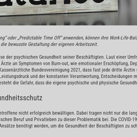
ing“ oder „Predictable Time Off“ anwenden, können ihre Work-Life-Bal
r die bewusste Gestaltung der eigenen Arbeitszeit.
ise der psychischen Gesundheit seiner Beschäftigten. Laut einer Um
d Ärzte an Symptomen von Burn-out, wie emotionaler Erschöpfung, Dep
Kassenärztliche Bundesvereinigung 2021, dass fast jede dritte Ärztin u
 Leistungsdruck und der konstanten Verantwortung, Entscheidungen 
besteht die Gefahr, dass die eigene psychische und physische Gesundhe
sundheitsschutz
troffene nicht erfolgreich bewältigen. Dabei tragen nicht nur die la
chen Beruf und Privatleben zu dieser Problematik bei. Die COVID-1
e Ansätze benötigt werden, um die Gesundheit der Beschäftigten zu sc