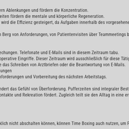
dern Ablenkungen und fördern die Konzentration.
eiten fördern die mentale und körperliche Regeneration.
r wird die Effizienz gesteigert, da Aufgaben innerhalb des vorgeseh
nem Berg von Anforderungen, von Patientenvisiten über Teammeetings 
echungen. Telefonate und E-Mails sind in diesem Zeitraum tabu.
operative Eingriffe. Dieser Zeitraum wird ausschließlich für diese Täti
e das Schreiben von Arztbriefen oder die Beantwortung von E-Mails.
dungen
Anforderungen und Vorbereitung des nächsten Arbeitstags.
hindert das Gefühl von Überforderung. Pufferzeiten sind integraler Bes
ntakte und Rekreation fördert. Zugleich teilt sie den Alltag in eine e
nklich nicht abschalten können, können Time Boxing auch nutzen, um F