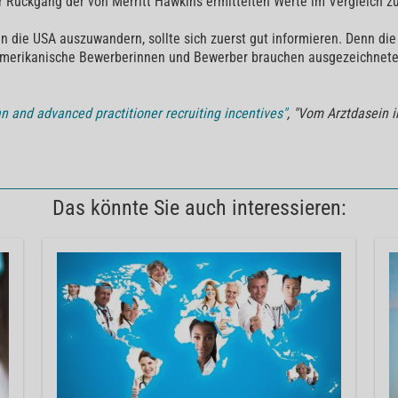
er Rückgang der von Merritt Hawkins ermittelten Werte im Vergleich zu
n die USA auszuwandern, sollte sich zuerst gut informieren. Denn die
S-amerikanische Bewerberinnen und Bewerber brauchen ausgezeichnet
n and advanced practitioner recruiting incentives"
, "Vom Arztdasein 
Das könnte Sie auch interessieren: