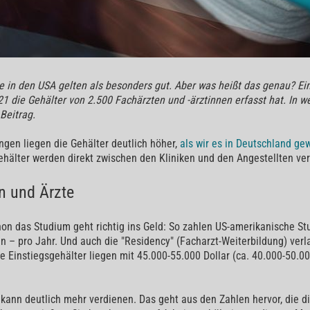
e in den USA gelten als besonders gut. Aber was heißt das genau? Ei
21 die Gehälter von 2.500 Fachärzten und -ärztinnen erfasst hat. In 
Beitrag.
ungen liegen die Gehälter deutlich höher,
als wir es in Deutschland ge
Gehälter werden direkt zwischen den Kliniken und den Angestellten ve
en und Ärzte
chon das Studium geht richtig ins Geld: So zahlen US-amerikanische St
n – pro Jahr. Und auch die "Residency" (Facharzt-Weiterbildung) verl
ie Einstiegsgehälter liegen mit 45.000-55.000 Dollar (ca. 40.000-50.
 kann deutlich mehr verdienen. Das geht aus den Zahlen hervor, die d