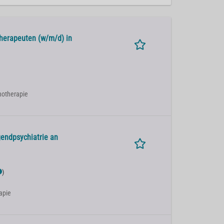
herapeuten (w/m/d) in
chotherapie
gendpsychiatrie an
)
apie