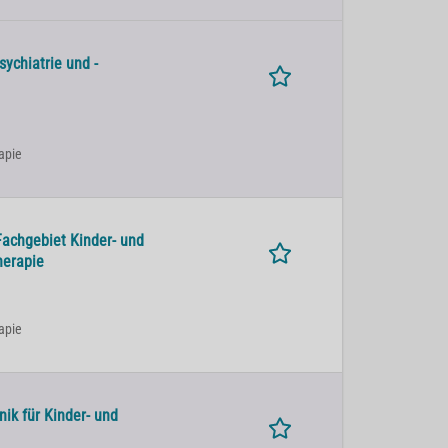
ychiatrie und -
apie
Fachgebiet Kinder- und
herapie
apie
nik für Kinder- und