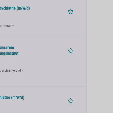
sychiatrie (m/w/d)
chotherapie
 unserem
ngsinstitut
sychiatrie und -
hiatrie (m/w/d)