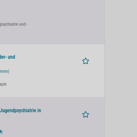
psychiatrie und -
der- und
ümme)
apie
 Jugendpsychiatrie in
)