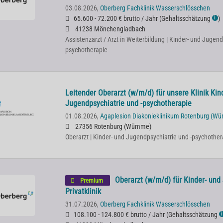
03.08.2026,
Oberberg Fachklinik Wasserschlösschen
65.600 - 72.200 € brutto / Jahr
(
Gehaltsschätzung
)
ℹ
41238 Mönchengladbach
Assistenzarzt / Arzt in Weiterbildung | Kinder- und Jugend
psychotherapie
Leitender Oberarzt (w/m/d) für unsere Klinik Kin
Jugendpsychiatrie und -psychotherapie
01.08.2026,
Agaplesion Diakonieklinikum Rotenburg (W
27356 Rotenburg (Wümme)
Oberarzt | Kinder- und Jugendpsychiatrie und -psychother
Oberarzt (w/m/d) für Kinder- und
Premium
Privatklinik
31.07.2026,
Oberberg Fachklinik Wasserschlösschen
108.100 - 124.800 € brutto / Jahr
(
Gehaltsschätzung
ℹ